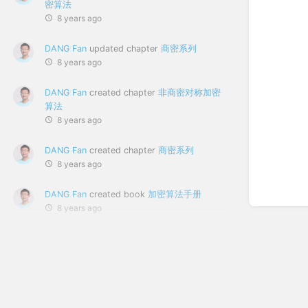
密算法
8 years ago
DANG Fan
updated chapter
商密系列
8 years ago
DANG Fan
created chapter
非商密对称加密
算法
8 years ago
DANG Fan
created chapter
商密系列
8 years ago
DANG Fan
created book
加密算法手册
8 years ago