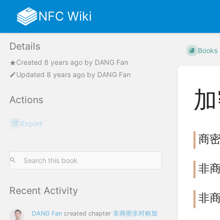
NFC Wiki
Details
Books
Created
8 years ago
by
DANG Fan
Updated
8 years ago
by
DANG Fan
加
Actions
Export
商
非
Recent Activity
非
DANG Fan
created chapter
非商密非对称加