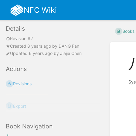
NFC Wiki
Details
Books
Revision #2
Created
8 years ago
by
DANG Fan
Updated
6 years ago
by
Jiajie Chen
Actions
Sys
Revisions
Enter
section
select
Export
mode
Book Navigation