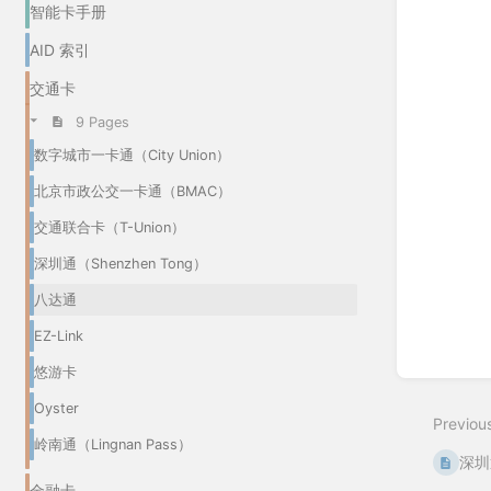
智能卡手册
AID 索引
交通卡
9 Pages
数字城市一卡通（City Union）
北京市政公交一卡通（BMAC）
交通联合卡（T-Union）
深圳通（Shenzhen Tong）
八达通
EZ-Link
悠游卡
Oyster
Previou
岭南通（Lingnan Pass）
深圳通
金融卡