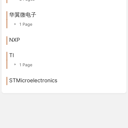
华翼微电子
1 Page
NXP
TI
1 Page
STMicroelectronics