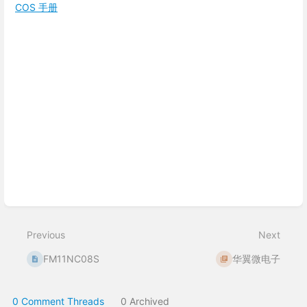
COS 手册
Enter
section
select
mode
Previous
Next
FM11NC08S
华翼微电子
0 Comment Threads
0 Archived